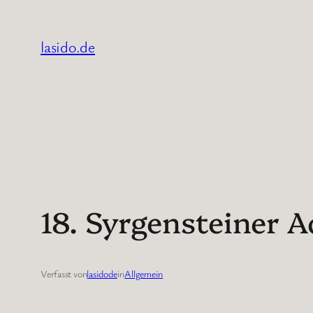
Zum
Inhalt
lasido.de
springen
18. Syrgensteiner 
Verfasst von
lasidode
in
Allgemein