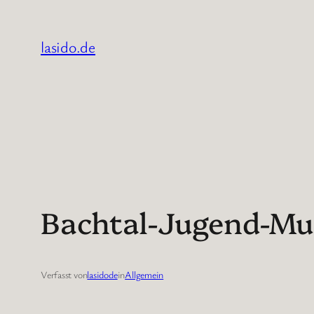
Zum
Inhalt
lasido.de
springen
Bachtal-Jugend-Mus
Verfasst von
lasidode
in
Allgemein