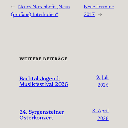
←
Neues Notenheft „Neun
Neue Termine
(profane) Interludien“
2017
→
WEITERE BEITRÄGE
9. Juli
Bachtal-Jugend-
Musikfestival 2026
2026
8. April
24. Syrgensteiner
Osterkonzert
2026