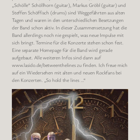
„Schölle“ Schöllhorn (guitar), Markus Gröbl (guitar) und
Steffen Schöffisch (drums) sind Weggefährten aus alten
Tagen und waren in den unterschiedlichen Besetzungen
der Band schon aktiv. In dieser Zusammensetzung hat die
Band allerdings noch nie gespielt, was neue Impulse mit
sich bringt. Termine für die Konzerte stehen schon fest.
Eine separate Homepage für die Band wird gerade
aufgebaut. Alle weiteren Infos sind dann auf
www.lasido.de/betweenthelines zu finden. Ich freue mich
auf ein Wiedersehen mit alten und neuen Rockfans bei
den Konzerten. „So hold the lines …“