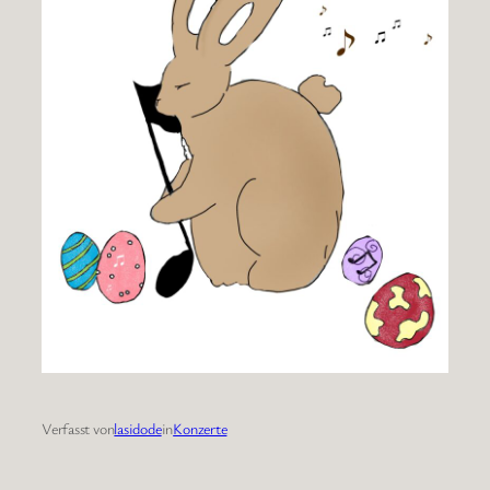
Verfasst von
lasidode
in
Konzerte